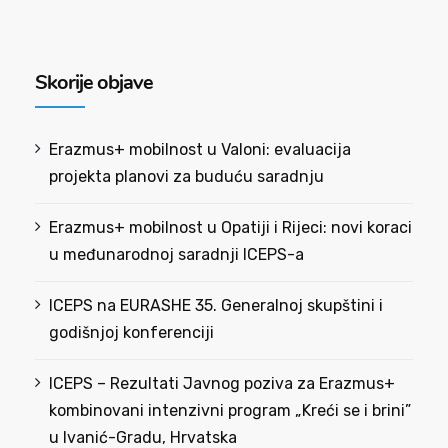
Skorije objave
Erazmus+ mobilnost u Valoni: evaluacija
projekta planovi za buduću saradnju
Erazmus+ mobilnost u Opatiji i Rijeci: novi koraci
u međunarodnoj saradnji ICEPS-a
ICEPS na EURASHE 35. Generalnoj skupštini i
godišnjoj konferenciji
ICEPS – Rezultati Javnog poziva za Erazmus+
kombinovani intenzivni program „Kreći se i brini”
u Ivanić-Gradu, Hrvatska