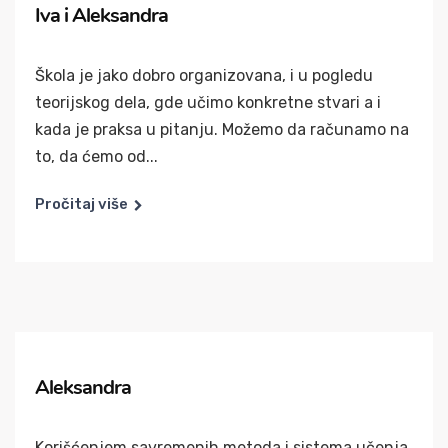
Iva i Aleksandra
Škola je jako dobro organizovana, i u pogledu
teorijskog dela, gde učimo konkretne stvari a i
kada je praksa u pitanju. Možemo da računamo na
to, da ćemo od...
Pročitaj više
Aleksandra
Korišćenjem savremenih metoda i sistema učenja