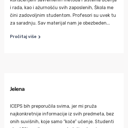
i rada, kao i ažurnošću svih zaposlenih, Škola me
čini zadovoljnim studentom. Profesori su uvek tu
za saradnju. Sav materijal nam je obezbeđen...
Pročitaj više
Jelena
ICEPS bih preporučila svima, jer mi pruža
najkonkretnije informacije iz svih predmeta, bez
onih suvišnih, koje samo “koče” učenje. Studenti