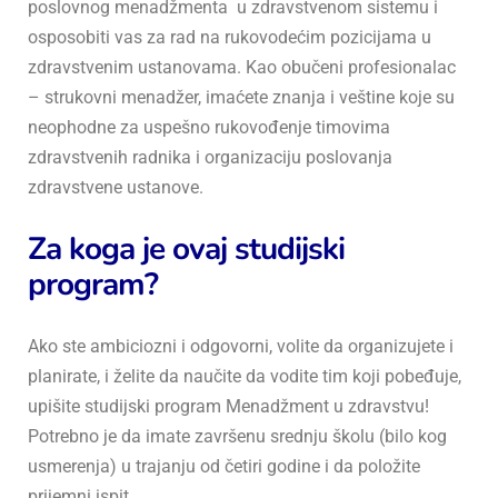
poslovnog menadžmenta u zdravstvenom sistemu i
osposobiti vas za rad na rukovodećim pozicijama u
zdravstvenim ustanovama. Kao obučeni profesionalac
– strukovni menadžer, imaćete znanja i veštine koje su
neophodne za uspešno rukovođenje timovima
zdravstvenih radnika i organizaciju poslovanja
zdravstvene ustanove.
Za koga je ovaj studijski
program?
Ako ste ambiciozni i odgovorni, volite da organizujete i
planirate, i želite da naučite da vodite tim koji pobeđuje,
upišite studijski program Menadžment u zdravstvu!
Potrebno je da imate završenu srednju školu (bilo kog
usmerenja) u trajanju od četiri godine i da položite
prijemni ispit.