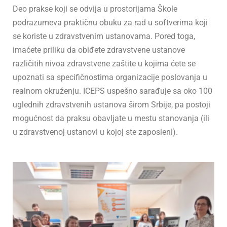
Deo prakse koji se odvija u prostorijama Škole
podrazumeva praktičnu obuku za rad u softverima koji
se koriste u zdravstvenim ustanovama. Pored toga,
imaćete priliku da obiđete zdravstvene ustanove
različitih nivoa zdravstvene zaštite u kojima ćete se
upoznati sa specifičnostima organizacije poslovanja u
realnom okruženju. ICEPS uspešno sarađuje sa oko 100
uglednih zdravstvenih ustanova širom Srbije, pa postoji
mogućnost da praksu obavljate u mestu stanovanja (ili
u zdravstvenoj ustanovi u kojoj ste zaposleni).