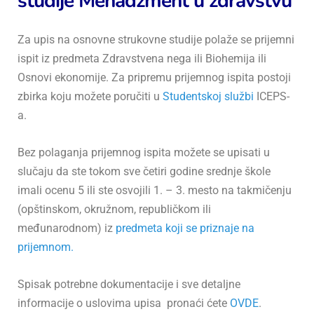
studije Menadžment u zdravstvu
Za upis na osnovne strukovne studije polaže se prijemni
ispit iz predmeta Zdravstvena nega ili Biohemija ili
Osnovi ekonomije. Za pripremu prijemnog ispita postoji
zbirka koju možete poručiti u
Studentskoj službi
ICEPS-
a.
Bez polaganja prijemnog ispita možete se upisati u
slučaju da ste tokom sve četiri godine srednje škole
imali ocenu 5 ili ste osvojili 1. – 3. mesto na takmičenju
(opštinskom, okružnom, republičkom ili
međunarodnom) iz
predmeta koji se priznaje na
prijemnom
.
Spisak potrebne dokumentacije i sve detaljne
informacije o uslovima upisa pronaći ćete
OVDE
.