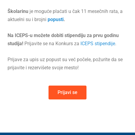
Školarinu
je moguće plaćati u čak 11 mesečnih rata, a
aktuelni su i brojni
popusti
.
Na ICEPS-u možete dobiti stipendiju za prvu godinu
studija!
Prijavite se na Konkurs za
ICEPS stipendije
.
Prijave za upis uz popust su već počele, požurite da se
prijavite i rezervišete svoje mesto!
Prijavi se