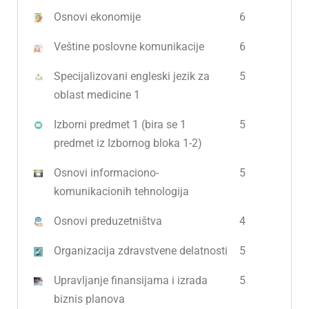
Osnovi ekonomije
6
Veštine poslovne komunikacije
6
Specijalizovani engleski jezik za
5
oblast medicine 1
Izborni predmet 1 (bira se 1
5
predmet iz Izbornog bloka 1-2)
Osnovi informaciono-
5
komunikacionih tehnologija
Osnovi preduzetništva
4
Organizacija zdravstvene delatnosti
5
Upravljanje finansijama i izrada
5
biznis planova