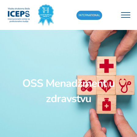
INTERNATIONAL
OSS Menadžment u
zdravstvu