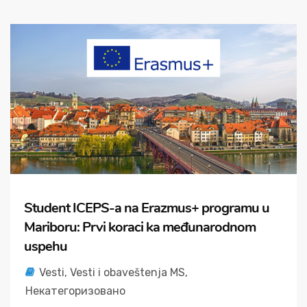
Student ICEPS-a na Erazmus+ programu u
Mariboru: Prvi koraci ka međunarodnom
uspehu
Vesti
,
Vesti i obaveštenja MS
,
Некатегоризовано