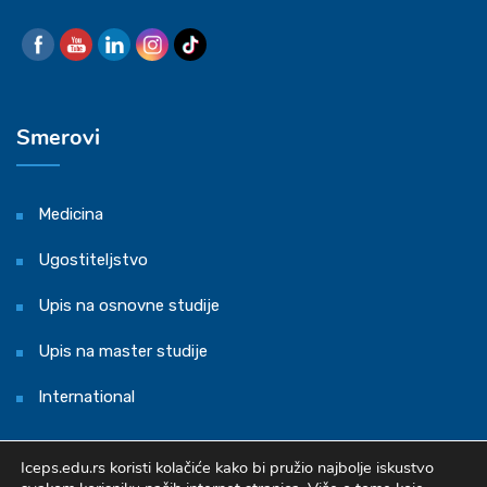
Smerovi
Medicina
Ugostiteljstvo
Upis na osnovne studije
Upis na master studije
International
Iceps.edu.rs koristi kolačiće kako bi pružio najbolje iskustvo