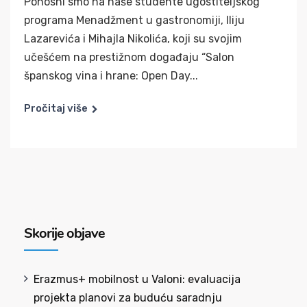
Ponosni smo na naše studente ugostiteljskog
programa Menadžment u gastronomiji, Iliju
Lazarevića i Mihajla Nikolića, koji su svojim
učešćem na prestižnom događaju “Salon
španskog vina i hrane: Open Day...
Pročitaj više
Skorije objave
Erazmus+ mobilnost u Valoni: evaluacija
projekta planovi za buduću saradnju