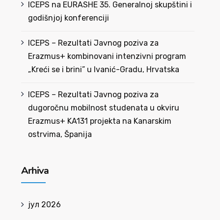
ICEPS na EURASHE 35. Generalnoj skupštini i
godišnjoj konferenciji
ICEPS – Rezultati Javnog poziva za
Erazmus+ kombinovani intenzivni program
„Kreći se i brini” u Ivanić-Gradu, Hrvatska
ICEPS – Rezultati Javnog poziva za
dugoročnu mobilnost studenata u okviru
Erazmus+ KA131 projekta na Kanarskim
ostrvima, Španija
Arhiva
јул 2026