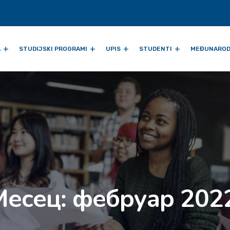
A
STUDIJSKI PROGRAMI
UPIS
STUDENTI
MEĐUNAROD
Месец:
фебруар 2022