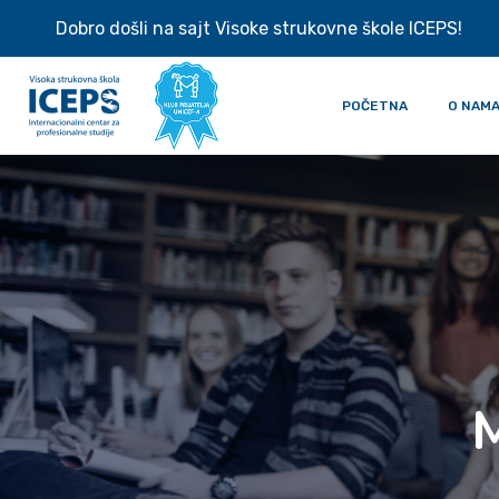
Dobro došli na sajt Visoke strukovne škole ICEPS!
POČETNA
O NAM