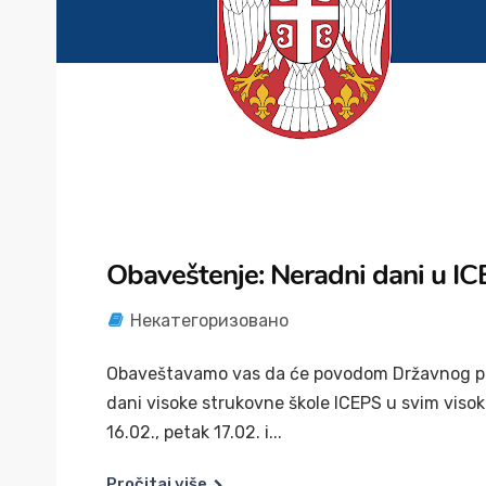
Obaveštenje: Neradni dani u IC
Некатегоризовано
Obaveštavamo vas da će povodom Državnog pra
dani visoke strukovne škole ICEPS u svim visok
16.02., petak 17.02. i...
Pročitaj više