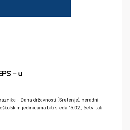
EPS – u
znika – Dana državnosti (Sretenje), neradni
oškolskim jedinicama biti sreda 15.02., četvrtak