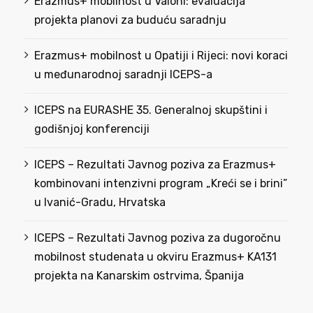
Erazmus+ mobilnost u Valoni: evaluacija
projekta planovi za buduću saradnju
Erazmus+ mobilnost u Opatiji i Rijeci: novi koraci
u međunarodnoj saradnji ICEPS-a
ICEPS na EURASHE 35. Generalnoj skupštini i
godišnjoj konferenciji
ICEPS – Rezultati Javnog poziva za Erazmus+
kombinovani intenzivni program „Kreći se i brini”
u Ivanić-Gradu, Hrvatska
ICEPS – Rezultati Javnog poziva za dugoročnu
mobilnost studenata u okviru Erazmus+ KA131
projekta na Kanarskim ostrvima, Španija