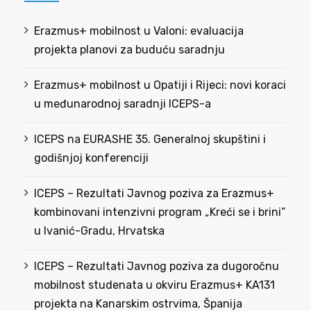
Erazmus+ mobilnost u Valoni: evaluacija
projekta planovi za buduću saradnju
Erazmus+ mobilnost u Opatiji i Rijeci: novi koraci
u međunarodnoj saradnji ICEPS-a
ICEPS na EURASHE 35. Generalnoj skupštini i
godišnjoj konferenciji
ICEPS – Rezultati Javnog poziva za Erazmus+
kombinovani intenzivni program „Kreći se i brini”
u Ivanić-Gradu, Hrvatska
ICEPS – Rezultati Javnog poziva za dugoročnu
mobilnost studenata u okviru Erazmus+ KA131
projekta na Kanarskim ostrvima, Španija