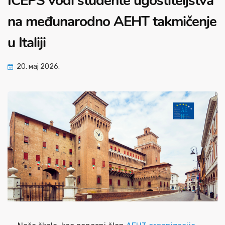
ICEPS vodi studente ugostiteljstva
na međunarodno AEHT takmičenje
u Italiji
20. мај 2026.