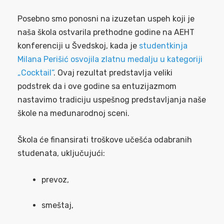
Posebno smo ponosni na izuzetan uspeh koji je
naša škola ostvarila prethodne godine na AEHT
konferenciji u Švedskoj, kada je
studentkinja
Milana Perišić osvojila zlatnu medalju u kategoriji
„Cocktail“
. Ovaj rezultat predstavlja veliki
podstrek da i ove godine sa entuzijazmom
nastavimo tradiciju uspešnog predstavljanja naše
škole na međunarodnoj sceni.
Škola će finansirati troškove učešća odabranih
studenata, uključujući:
prevoz,
smeštaj,