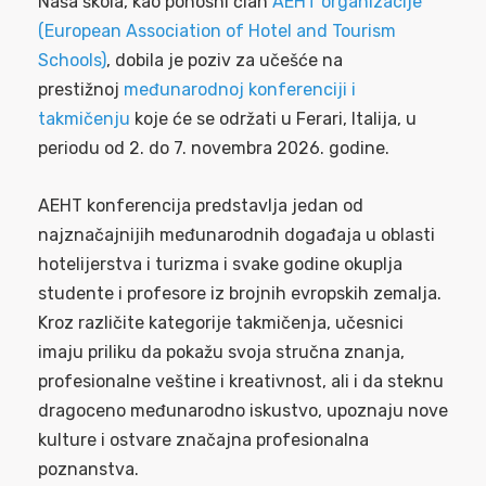
Naša škola, kao ponosni član
AEHT organizacije
(European Association of Hotel and Tourism
Schools)
, dobila je poziv za učešće na
prestižnoj
međunarodnoj konferenciji i
takmičenju
koje će se održati u Ferari, Italija, u
periodu od 2. do 7. novembra 2026. godine.
AEHT konferencija predstavlja jedan od
najznačajnijih međunarodnih događaja u oblasti
hotelijerstva i turizma i svake godine okuplja
studente i profesore iz brojnih evropskih zemalja.
Kroz različite kategorije takmičenja, učesnici
imaju priliku da pokažu svoja stručna znanja,
profesionalne veštine i kreativnost, ali i da steknu
dragoceno međunarodno iskustvo, upoznaju nove
kulture i ostvare značajna profesionalna
poznanstva.