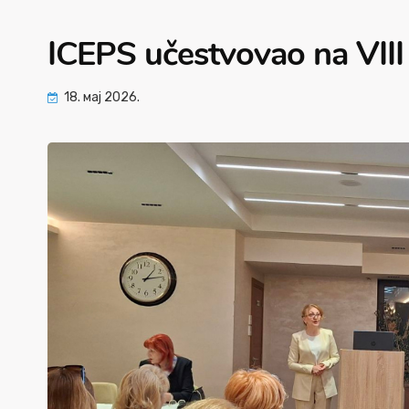
ICEPS učestvovao na VI
18. мај 2026.