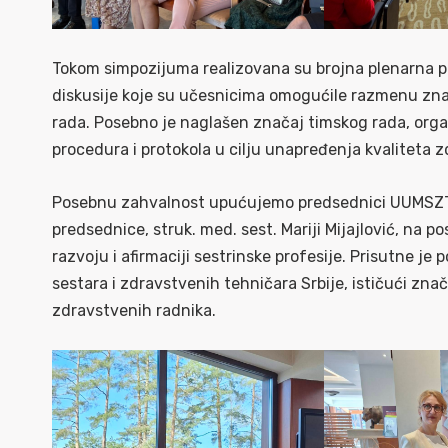
Tokom simpozijuma realizovana su brojna plenarna pre
diskusije koje su učesnicima omogućile razmenu zna
rada. Posebno je naglašen značaj timskog rada, orga
procedura i protokola u cilju unapređenja kvaliteta 
Posebnu zahvalnost upućujemo predsednici UUMSZTRS,
predsednice, struk. med. sest. Mariji Mijajlović, na 
razvoju i afirmaciji sestrinske profesije. Prisutne je
sestara i zdravstvenih tehničara Srbije, ističući zn
zdravstvenih radnika.