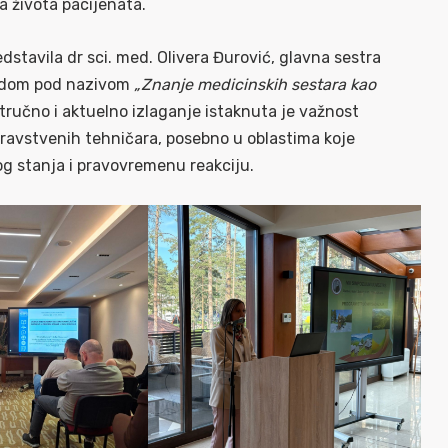
a života pacijenata.
tavila dr sci. med. Olivera Đurović, glavna sestra
radom pod nazivom
„Znanje medicinskih sestara kao
stručno i aktuelno izlaganje istaknuta je važnost
ravstvenih tehničara, posebno u oblastima koje
 stanja i pravovremenu reakciju.