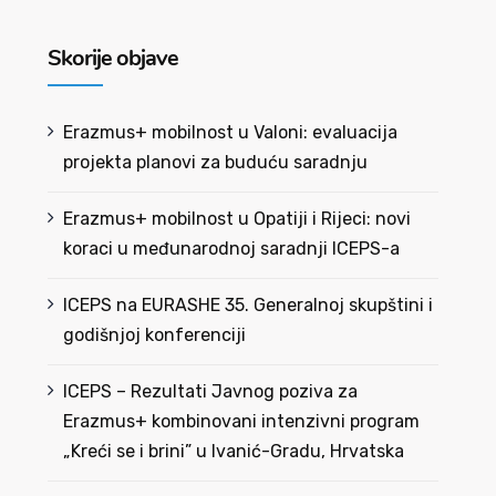
Skorije objave
Erazmus+ mobilnost u Valoni: evaluacija
projekta planovi za buduću saradnju
Erazmus+ mobilnost u Opatiji i Rijeci: novi
koraci u međunarodnoj saradnji ICEPS-a
ICEPS na EURASHE 35. Generalnoj skupštini i
godišnjoj konferenciji
ICEPS – Rezultati Javnog poziva za
Erazmus+ kombinovani intenzivni program
„Kreći se i brini” u Ivanić-Gradu, Hrvatska