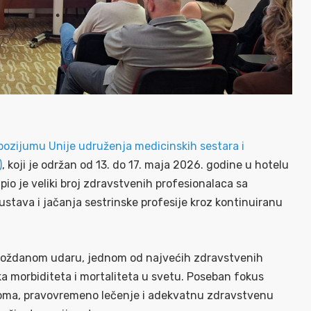
mpozijumu
Unije udruženja medicinskih sestara i
)
, koji je održan od 13. do 17. maja 2026. godine u hotelu
io je veliki broj zdravstvenih profesionalaca sa
stava i jačanja sestrinske profesije kroz kontinuiranu
moždanom udaru, jednom od najvećih zdravstvenih
 morbiditeta i mortaliteta u svetu. Poseban fokus
toma, pravovremeno lečenje i adekvatnu zdravstvenu