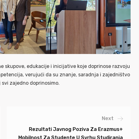
e skupove, edukacije i inicijative koje doprinose razvoju
petencija, verujući da su znanje, saradnja i zajedništvo
j svi zajedno doprinosimo.
Next
Rezultati Javnog Poziva Za Erazmus+
Mobilnost Za Studente U Svrhu Studiranja