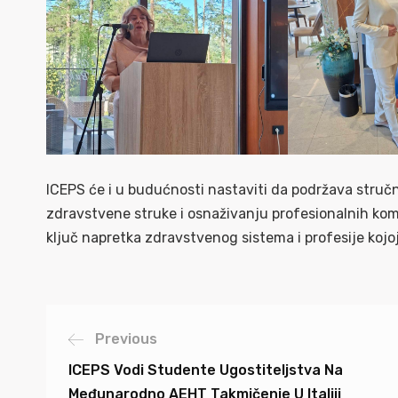
ICEPS će i u budućnosti nastaviti da podržava stručn
zdravstvene struke i osnaživanju profesionalnih kom
ključ napretka zdravstvenog sistema i profesije kojo
Previous
ICEPS Vodi Studente Ugostiteljstva Na
Međunarodno AEHT Takmičenje U Italiji