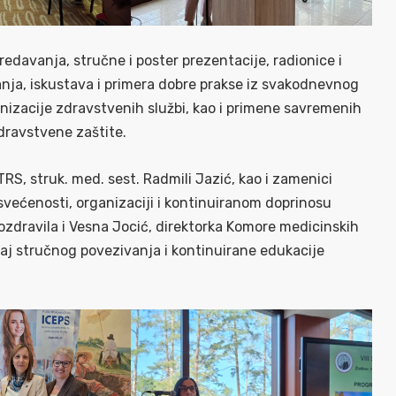
davanja, stručne i poster prezentacije, radionice i
nja, iskustava i primera dobre prakse iz svakodnevnog
nizacije zdravstvenih službi, kao i primene savremenih
zdravstvene zaštite.
 struk. med. sest. Radmili Jazić, kao i zamenici
posvećenosti, organizaciji i kontinuiranom doprinosu
 pozdravila i Vesna Jocić, direktorka Komore medicinskih
ačaj stručnog povezivanja i kontinuirane edukacije