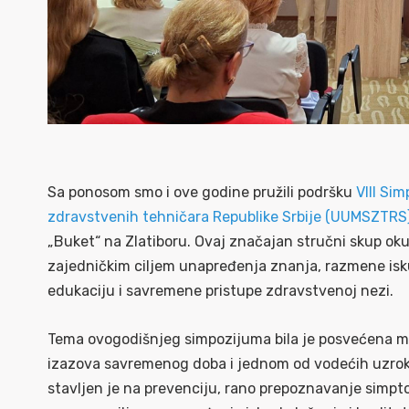
Sa ponosom smo i ove godine pružili podršku
VIII Si
zdravstvenih tehničara Republike Srbije (UUMSZTRS
„Buket“ na Zlatiboru. Ovaj značajan stručni skup okup
zajedničkim ciljem unapređenja znanja, razmene isku
edukaciju i savremene pristupe zdravstvenoj nezi.
Tema ovogodišnjeg simpozijuma bila je posvećena 
izazova savremenog doba i jednom od vodećih uzroka
stavljen je na prevenciju, rano prepoznavanje simp