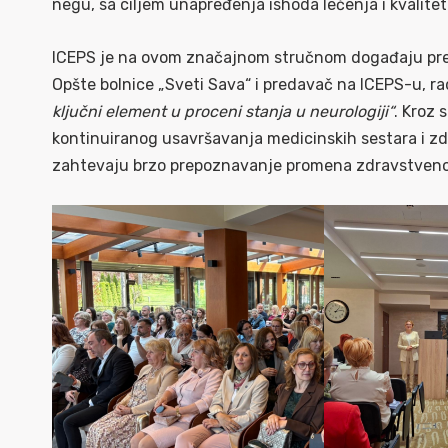
negu, sa ciljem unapređenja ishoda lečenja i kvalitet
ICEPS je na ovom značajnom stručnom događaju preds
Opšte bolnice „Sveti Sava“ i predavač na ICEPS-u, 
ključni element u proceni stanja u neurologiji“
. Kroz 
kontinuiranog usavršavanja medicinskih sestara i zd
zahtevaju brzo prepoznavanje promena zdravstvenog