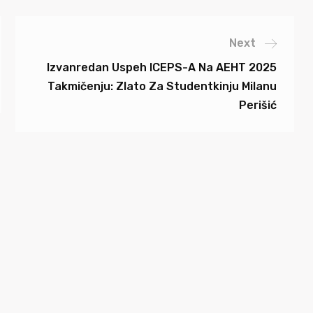
Next
Izvanredan Uspeh ICEPS-A Na AEHT 2025
Takmičenju: Zlato Za Studentkinju Milanu
Perišić