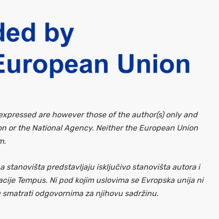
xpressed are however those of the author(s) only and
ion or the National Agency. Neither the European Union
m.
 stanovišta predstavljaju isključivo stanovišta autora i
cije Tempus. Ni pod kojim uslovima se Evropska unija ni
smatrati odgovornima za njihovu sadržinu.