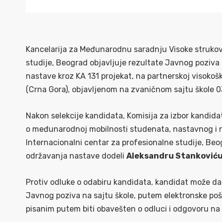
Kancelarija za Međunarodnu saradnju Visoke strukovn
studije, Beograd objavljuje rezultate Javnog poziv
nastave kroz KA 131 projekat, na partnerskoj visokoš
(Crna Gora), objavljenom na zvaničnom sajtu škole 0
Nakon selekcije kandidata, Komisija za izbor kandid
o međunarodnoj mobilnosti studenata, nastavnog i n
Internacionalni centar za profesionalne studije, Be
održavanja nastave dodeli
Aleksandru Stanković
Protiv odluke o odabiru kandidata, kandidat može da
Javnog poziva na sajtu škole, putem elektronske po
pisanim putem biti obavešten o odluci i odgovoru na 