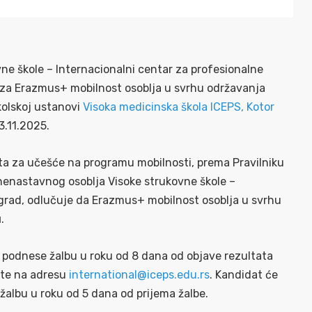
e škole – Internacionalni centar za profesionalne
a za Erazmus+ mobilnost osoblja u svrhu održavanja
kolskoj ustanovi
Visoka medicinska škola ICEPS, Kotor
3.11.2025.
ata za učešće na programu mobilnosti, prema Pravilniku
enastavnog osoblja Visoke strukovne škole –
ograd, odlučuje da Erazmus+ mobilnost osoblja u svrhu
u
.
 podnese žalbu u roku od 8 dana od objave rezultata
šte na adresu
international@iceps.edu.rs
. Kandidat će
žalbu u roku od 5 dana od prijema žalbe.