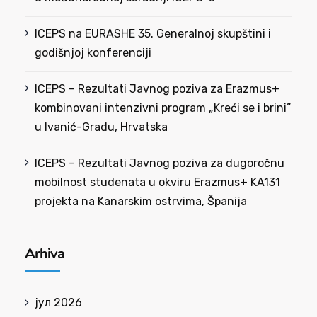
ICEPS na EURASHE 35. Generalnoj skupštini i
godišnjoj konferenciji
ICEPS – Rezultati Javnog poziva za Erazmus+
kombinovani intenzivni program „Kreći se i brini”
u Ivanić-Gradu, Hrvatska
ICEPS – Rezultati Javnog poziva za dugoročnu
mobilnost studenata u okviru Erazmus+ KA131
projekta na Kanarskim ostrvima, Španija
Arhiva
јул 2026