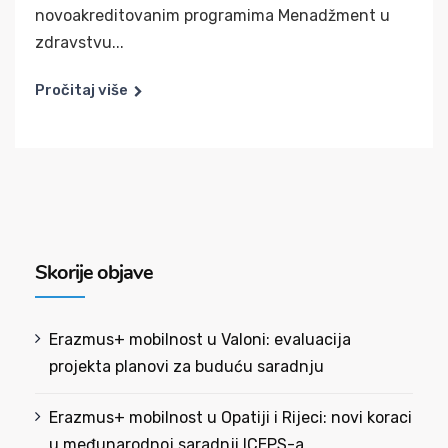
novoakreditovanim programima Menadžment u
zdravstvu...
Pročitaj više
Skorije objave
Erazmus+ mobilnost u Valoni: evaluacija
projekta planovi za buduću saradnju
Erazmus+ mobilnost u Opatiji i Rijeci: novi koraci
u međunarodnoj saradnji ICEPS-a