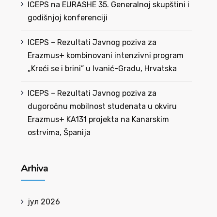
ICEPS na EURASHE 35. Generalnoj skupštini i
godišnjoj konferenciji
ICEPS – Rezultati Javnog poziva za
Erazmus+ kombinovani intenzivni program
„Kreći se i brini” u Ivanić-Gradu, Hrvatska
ICEPS – Rezultati Javnog poziva za
dugoročnu mobilnost studenata u okviru
Erazmus+ KA131 projekta na Kanarskim
ostrvima, Španija
Arhiva
јул 2026