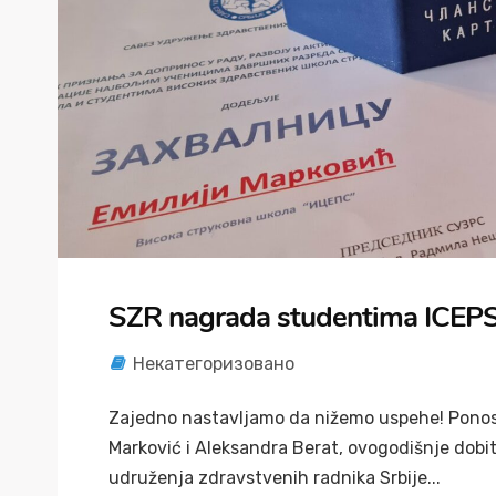
SZR nagrada studentima ICEP
Некатегоризовано
Zajedno nastavljamo da nižemo uspehe! Ponosn
Marković i Aleksandra Berat, ovogodišnje dobit
udruženja zdravstvenih radnika Srbije...