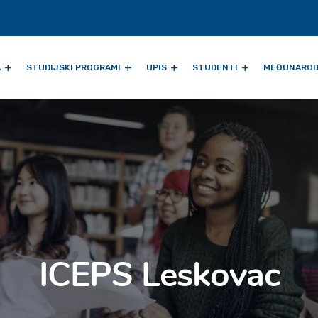
A
STUDIJSKI PROGRAMI
UPIS
STUDENTI
MEĐUNAROD
ICEPS Leskovac