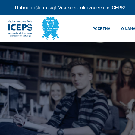
Dobro došli na sajt Visoke strukovne škole ICEPS!
POČETNA
O NAM