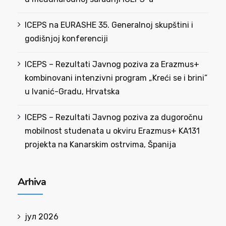
ICEPS na EURASHE 35. Generalnoj skupštini i
godišnjoj konferenciji
ICEPS – Rezultati Javnog poziva za Erazmus+
kombinovani intenzivni program „Kreći se i brini”
u Ivanić-Gradu, Hrvatska
ICEPS – Rezultati Javnog poziva za dugoročnu
mobilnost studenata u okviru Erazmus+ KA131
projekta na Kanarskim ostrvima, Španija
Arhiva
јул 2026