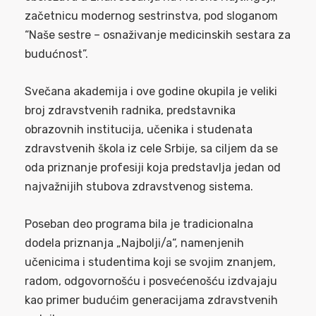
začetnicu modernog sestrinstva, pod sloganom
“Naše sestre – osnaživanje medicinskih sestara za
budućnost”.
Svečana akademija i ove godine okupila je veliki
broj zdravstvenih radnika, predstavnika
obrazovnih institucija, učenika i studenata
zdravstvenih škola iz cele Srbije, sa ciljem da se
oda priznanje profesiji koja predstavlja jedan od
najvažnijih stubova zdravstvenog sistema.
Poseban deo programa bila je tradicionalna
dodela priznanja „Najbolji/a“, namenjenih
učenicima i studentima koji se svojim znanjem,
radom, odgovornošću i posvećenošću izdvajaju
kao primer budućim generacijama zdravstvenih