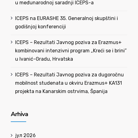
u međunarodnoj saradnji ICEPS-a
ICEPS na EURASHE 35. Generalnoj skupštini i
godišnjoj konferenciji
ICEPS – Rezultati Javnog poziva za Erazmus+
kombinovani intenzivni program „Kreći se i brini”
u Ivanić-Gradu, Hrvatska
ICEPS – Rezultati Javnog poziva za dugoročnu
mobilnost studenata u okviru Erazmus+ KA131
projekta na Kanarskim ostrvima, Španija
Arhiva
јул 2026