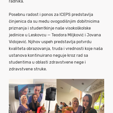
radnika.
Posebnu radost i ponos za ICEPS predstavlja
činjenica da su među ovogodišnjim dobitnicima
priznanja i studentkinje naše visokoškolske
jedinice u Leskovcu — Teodora Miljković i Jovana
Vidojević. Njihov uspeh predstavlja potvrdu
kvaliteta obrazovanja, truda i vrednosti koje naša
ustanova kontinuirano neguje kroz rad sa
studentima u oblasti zdravstvene nege i
zdravstvene struke.