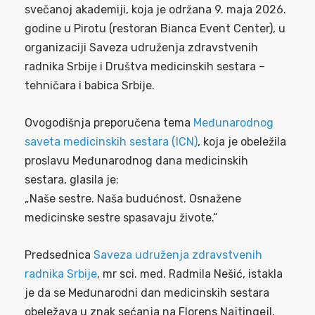
svečanoj akademiji, koja je održana 9. maja 2026.
godine u Pirotu (restoran Bianca Event Center), u
organizaciji Saveza udruženja zdravstvenih
radnika Srbije i Društva medicinskih sestara –
tehničara i babica Srbije.
Ovogodišnja preporučena tema
Međunarodnog
saveta medicinskih sestara (ICN)
, koja je obeležila
proslavu Međunarodnog dana medicinskih
sestara, glasila je:
„Naše sestre. Naša budućnost. Osnažene
medicinske sestre spasavaju živote.“
Predsednica
Saveza udruženja zdravstvenih
radnika Srbije
, mr sci. med. Radmila Nešić, istakla
je da se Međunarodni dan medicinskih sestara
obeležava u znak sećanja na Florens Najtingejl,