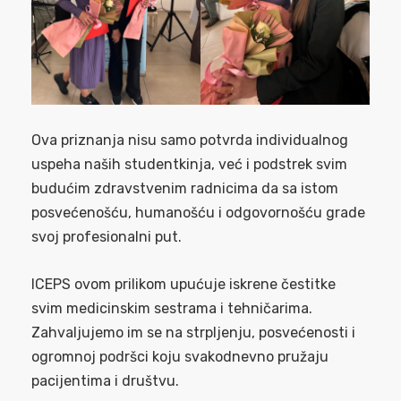
Ova priznanja nisu samo potvrda individualnog
uspeha naših studentkinja, već i podstrek svim
budućim zdravstvenim radnicima da sa istom
posvećenošću, humanošću i odgovornošću grade
svoj profesionalni put.
ICEPS ovom prilikom upućuje iskrene čestitke
svim medicinskim sestrama i tehničarima.
Zahvaljujemo im se na strpljenju, posvećenosti i
ogromnoj podršci koju svakodnevno pružaju
pacijentima i društvu.