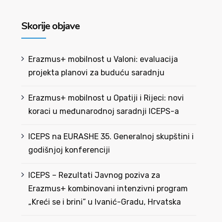
Skorije objave
Erazmus+ mobilnost u Valoni: evaluacija
projekta planovi za buduću saradnju
Erazmus+ mobilnost u Opatiji i Rijeci: novi
koraci u međunarodnoj saradnji ICEPS-a
ICEPS na EURASHE 35. Generalnoj skupštini i
godišnjoj konferenciji
ICEPS – Rezultati Javnog poziva za
Erazmus+ kombinovani intenzivni program
„Kreći se i brini” u Ivanić-Gradu, Hrvatska