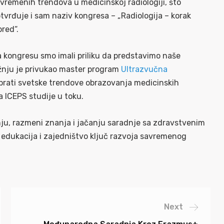
vremenih trendova u medicinskoj radiologiji, što
tvrđuje i sam naziv kongresa – „Radiologija – korak
pred“.
 kongresu smo imali priliku da predstavimo naše
ažnju je privukao master program
Ultrazvučna
i prati svetske trendove obrazovanja medicinskih
 ICEPS studije u toku.
u, razmeni znanja i jačanju saradnje sa zdravstvenim
 edukacija i zajedništvo ključ razvoja savremenog
Next