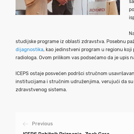
sa
po
is
Na
studijske programe iz oblasti zdravstva. Posebnu p
dijagnostika
, kao jedinstveni program u regionu koj
radiologa. Ovom prilikom vas podsećamo da je upis na
ICEPS ostaje posvećen podršci stručnom usavršavanj
institucijama i stručnim udruženjima, verujući da su
zdravstvenog sistema.
Previous