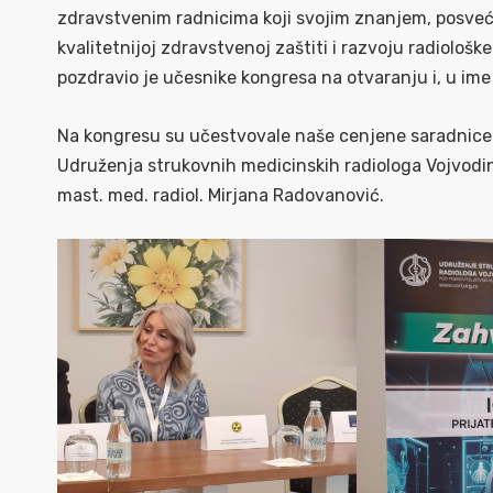
zdravstvenim radnicima koji svojim znanjem, posve
kvalitetnijoj zdravstvenoj zaštiti i razvoju radiološk
pozdravio je učesnike kongresa na otvaranju i, u im
Na kongresu su učestvovale naše cenjene saradnice: 
Udruženja strukovnih medicinskih radiologa Vojvodine,
mast. med. radiol. Mirjana Radovanović.