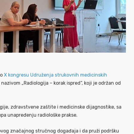
mo
X kongresu Udruženja strukovnih medicinskih
zivom „Radiologija – korak ispred“, koji je održan od
ogije, zdravstvene zaštite i medicinske dijagnostike, sa
upa unapređenju radiološke prakse.
ovog značajnog stručnog događaja i da pruži podršku