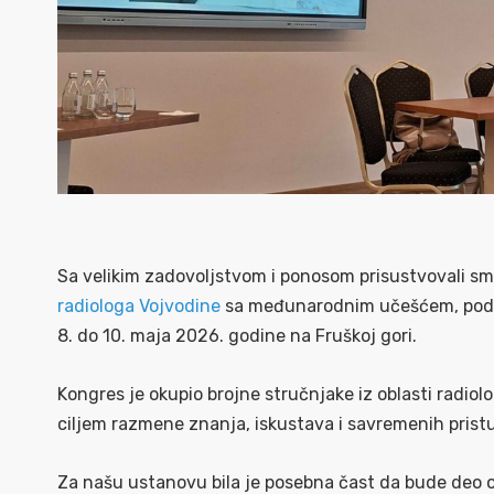
Sa velikim zadovoljstvom i ponosom prisustvovali s
radiologa Vojvodine
sa međunarodnim učešćem, pod na
8. do 10. maja 2026. godine na Fruškoj gori.
Kongres je okupio brojne stručnjake iz oblasti radiol
ciljem razmene znanja, iskustava i savremenih prist
Za našu ustanovu bila je posebna čast da bude deo 