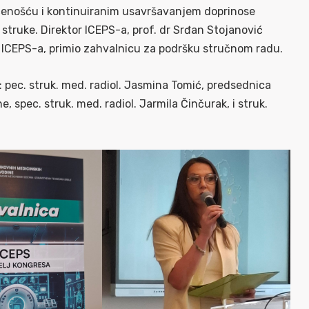
ćenošću i kontinuiranim usavršavanjem doprinose
e struke. Direktor ICEPS-a, prof. dr Srđan Stojanović
e ICEPS-a, primio zahvalnicu za podršku stručnom radu.
pec. struk. med. radiol. Jasmina Tomić, predsednica
 spec. struk. med. radiol. Jarmila Činčurak, i struk.