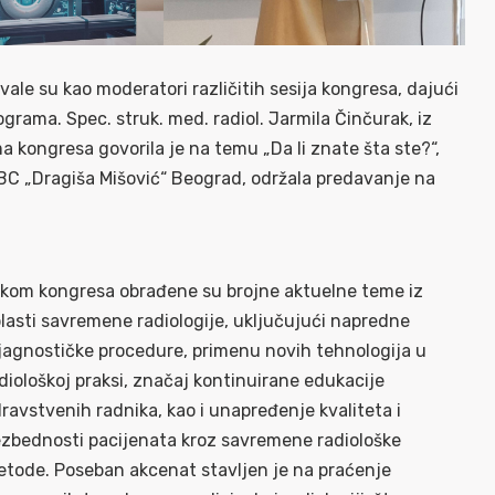
le su kao moderatori različitih sesija kongresa, dajući
ograma. Spec. struk. med. radiol. Jarmila Činčurak, iz
 kongresa govorila je na temu „Da li znate šta ste?“,
BC „Dragiša Mišović“ Beograd, održala predavanje na
kom kongresa obrađene su brojne aktuelne teme iz
lasti savremene radiologije, uključujući napredne
jagnostičke procedure, primenu novih tehnologija u
diološkoj praksi, značaj kontinuirane edukacije
ravstvenih radnika, kao i unapređenje kvaliteta i
zbednosti pacijenata kroz savremene radiološke
tode. Poseban akcenat stavljen je na praćenje