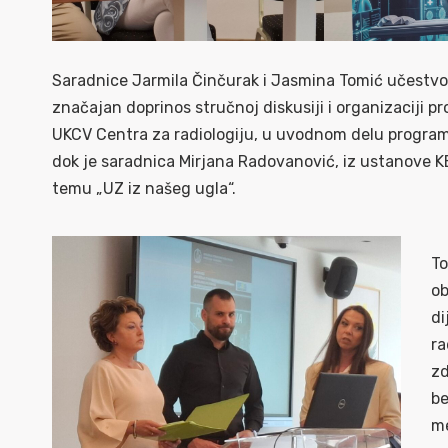
Saradnice Jarmila Činčurak i Jasmina Tomić učestvova
značajan doprinos stručnoj diskusiji i organizaciji pr
UKCV Centra za radiologiju, u uvodnom delu programa
dok je saradnica Mirjana Radovanović, iz ustanove K
temu „UZ iz našeg ugla“.
To
ob
di
ra
zd
be
me