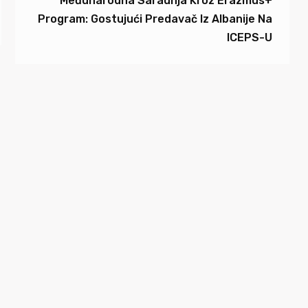
Međunarodna Saradnja Kroz Erazmus+
Program: Gostujući Predavač Iz Albanije Na
ICEPS-U