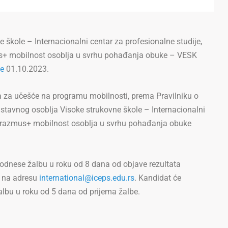
škole – Internacionalni centar za profesionalne studije,
us+ mobilnost osoblja u svrhu pohađanja obuke – VESK
le
01.10.2023.
a za učešće na programu mobilnosti, prema Pravilniku o
tavnog osoblja Visoke strukovne škole – Internacionalni
a Erazmus+ mobilnost osoblja u svrhu pohađanja obuke
odnese žalbu u roku od 8 dana od objave rezultata
e na adresu
international@iceps.edu.rs
. Kandidat će
albu u roku od 5 dana od prijema žalbe.