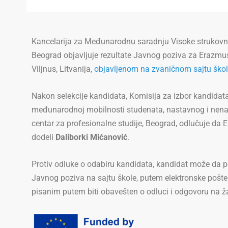
Kancelarija za Međunarodnu saradnju Visoke strukovne 
Beograd objavljuje rezultate Javnog poziva za Erazm
Viljnus, Litvanija,
objavljenom na zvaničnom sajtu ško
Nakon selekcije kandidata, Komisija za izbor kandidat
međunarodnoj mobilnosti studenata, nastavnog i nenas
centar za profesionalne studije, Beograd, odlučuje d
dodeli
Daliborki Mićanović
.
Protiv odluke o odabiru kandidata, kandidat može da p
Javnog poziva na sajtu škole, putem elektronske pošt
pisanim putem biti obavešten o odluci i odgovoru na ž