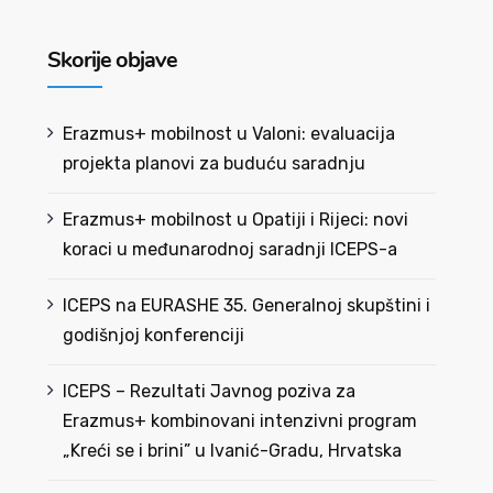
Skorije objave
Erazmus+ mobilnost u Valoni: evaluacija
projekta planovi za buduću saradnju
Erazmus+ mobilnost u Opatiji i Rijeci: novi
koraci u međunarodnoj saradnji ICEPS-a
ICEPS na EURASHE 35. Generalnoj skupštini i
godišnjoj konferenciji
ICEPS – Rezultati Javnog poziva za
Erazmus+ kombinovani intenzivni program
„Kreći se i brini” u Ivanić-Gradu, Hrvatska