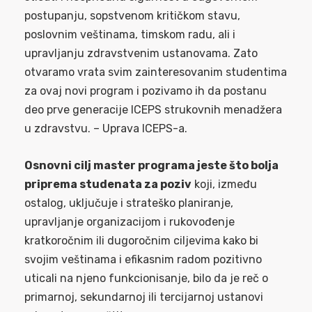
postupanju, sopstvenom kritičkom stavu,
poslovnim veštinama, timskom radu, ali i
upravljanju zdravstvenim ustanovama. Zato
otvaramo vrata svim zainteresovanim studentima
za ovaj novi program i pozivamo ih da postanu
deo prve generacije ICEPS strukovnih menadžera
u zdravstvu. – Uprava ICEPS-a.
Osnovni cilj master programa jeste što bolja
priprema studenata za poziv
koji, između
ostalog, uključuje i strateško planiranje,
upravljanje organizacijom i rukovođenje
kratkoročnim ili dugoročnim ciljevima kako bi
svojim veštinama i efikasnim radom pozitivno
uticali na njeno funkcionisanje, bilo da je reč o
primarnoj, sekundarnoj ili tercijarnoj ustanovi