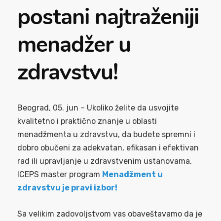
postani najtraženiji
menadžer u
zdravstvu!
Beograd, 05. jun – Ukoliko želite da usvojite
kvalitetno i praktično znanje u oblasti
menadžmenta u zdravstvu, da budete spremni i
dobro obučeni za adekvatan, efikasan i efektivan
rad ili upravljanje u zdravstvenim ustanovama,
ICEPS master program
Menadžment u
zdravstvu je pravi izbor!
Sa velikim zadovoljstvom vas obaveštavamo da je