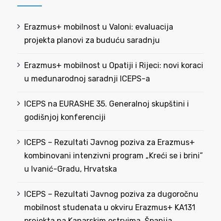
Erazmus+ mobilnost u Valoni: evaluacija
projekta planovi za buduću saradnju
Erazmus+ mobilnost u Opatiji i Rijeci: novi koraci
u međunarodnoj saradnji ICEPS-a
ICEPS na EURASHE 35. Generalnoj skupštini i
godišnjoj konferenciji
ICEPS – Rezultati Javnog poziva za Erazmus+
kombinovani intenzivni program „Kreći se i brini”
u Ivanić-Gradu, Hrvatska
ICEPS – Rezultati Javnog poziva za dugoročnu
mobilnost studenata u okviru Erazmus+ KA131
projekta na Kanarskim ostrvima, Španija