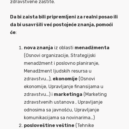
zdravstvene zaštite.
Da bi zaista bili pripremljeni za realni posao ili
da bi usavršili već postojeće znanja, pomoći
će
:
nova znanja
iz oblasti
menadžmenta
(Osnovi organizacije, Strategijski
menadžment i poslovno planiranje,
Menadžment ljudskih resursa u
zdravstvu…),
ekonomije
(Osnovi
ekonomije, Upravljanje finansijama u
zdravstvu…) i
marketinga
(Marketing
zdravstvenih ustanova , Upravljanje
odnosima sa javnošću, Upravljanje
komunikacijama sa novinarima…)
posloveštine veštine
(Tehnike