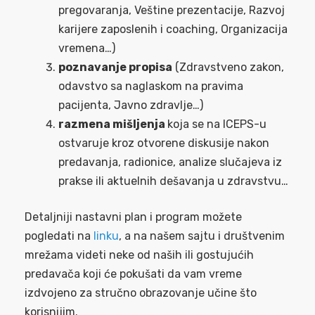
pregovaranja, Veštine prezentacije, Razvoj
karijere zaposlenih i coaching, Organizacija
vremena…)
poznavanje propisa
(Zdravstveno zakon,
odavstvo sa naglaskom na pravima
pacijenta, Javno zdravlje…)
razmena mišljenja
koja se na ICEPS-u
ostvaruje kroz otvorene diskusije nakon
predavanja, radionice, analize slučajeva iz
prakse ili aktuelnih dešavanja u zdravstvu…
Detaljniji nastavni plan i program možete
pogledati na
linku
, a na našem sajtu i društvenim
mrežama videti neke od naših ili gostujućih
predavača koji će pokušati da vam vreme
izdvojeno za stručno obrazovanje učine što
korisnijim.