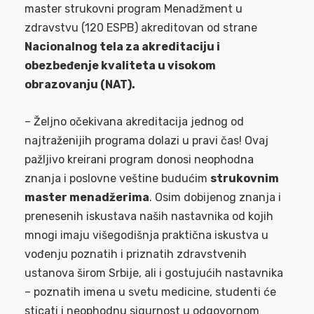
master strukovni program Menadžment u
zdravstvu (120 ESPB) akreditovan od strane
Nacionalnog tela za akreditaciju i
obezbeđenje kvaliteta u visokom
obrazovanju (NAT).
– Željno očekivana akreditacija jednog od
najtraženijih programa dolazi u pravi čas! Ovaj
pažljivo kreirani program donosi neophodna
znanja i poslovne veštine budućim
strukovnim
master menadžerima
. Osim dobijenog znanja i
prenesenih iskustava naših nastavnika od kojih
mnogi imaju višegodišnja praktična iskustva u
vođenju poznatih i priznatih zdravstvenih
ustanova širom Srbije, ali i gostujućih nastavnika
– poznatih imena u svetu medicine, studenti će
sticati i neophodnu sigurnost u odgovornom