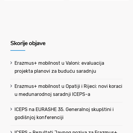
Skorije objave
Erazmus+ mobilnost u Valoni: evaluacija
projekta planovi za buduću saradnju
Erazmus+ mobilnost u Opatiji i Rijeci: novi koraci
u međunarodnoj saradnji ICEPS-a
ICEPS na EURASHE 35. Generalnoj skupštini i
godišnjoj konferenciji
ICEPS – Rezultati Javnog poziva za Erazmus+