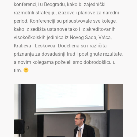
konferenciji u Beogradu, kako bi zajednički
razmotrili strategiju, izazove i planove za naredni
period. Konferenciji su prisustvovale sve kolege,
kako iz sedišta ustanove tako i iz akreditovanih
visokoškolskih jedinica iz Novog Sada, Vršca,
Kraljeva i Leskovca. Dodeljena su i različita
priznanja za dosadašnji trud i postignute rezultate,
a novim kolegama poželeli smo dobrodošlicu u
tim.